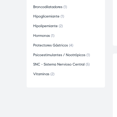
Broncodilatadores
1
Hipoglicemiante
1
Hipolipemiante
2
Hormonas
1
Protectores Gástricos
4
Psicoestimulantes / Nootrópicos
1
SNC - Sistema Nervioso Central
5
Vitaminas
2