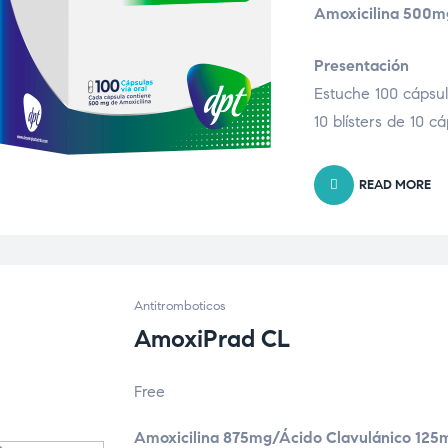
Amoxicilina 500m
Presentación
Estuche 100 cápsu
10 blísters de 10 cá
READ MORE
Antitromboticos
AmoxiPrad CL
Free
Amoxicilina 875mg/Ácido Clavulánico 125