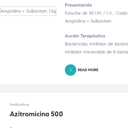
Presentación
Estuche de 50 I.M. / I.V. ; Cad
Ampicilina + Sulbactam
Acción Terapéutica
Bactericida, inhíbidor de biosí
inhibidor irreversible de ß-lact
READ MORE
Antibioticos
Azitromicina 500