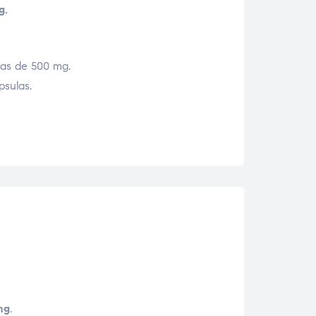
g.
las de 500 mg.
psulas.
mg
.