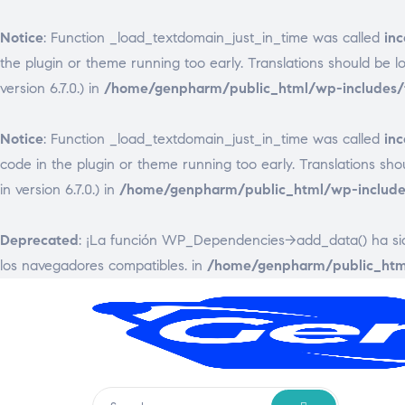
Notice
: Function _load_textdomain_just_in_time was called
inc
the plugin or theme running too early. Translations should be 
version 6.7.0.) in
/home/genpharm/public_html/wp-includes/f
Notice
: Function _load_textdomain_just_in_time was called
inc
code in the plugin or theme running too early. Translations sh
in version 6.7.0.) in
/home/genpharm/public_html/wp-includes
Deprecated
: ¡La función WP_Dependencies->add_data() ha s
los navegadores compatibles. in
/home/genpharm/public_html