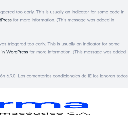
gered too early. This is usually an indicator for some code in
dPress
for more information. (This message was added in
s triggered too early. This is usually an indicator for some
 in WordPress
for more information. (This message was added
ón 6.9.0! Los comentarios condicionales de IE los ignoran todos
GENPHARMA
Laboratorio
Framacéutico
C.