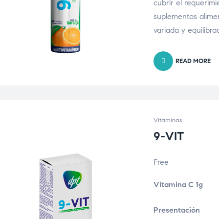
cubrir el requerimi
suplementos alimen
variada y equilibr
READ MORE
Vitaminas
9-VIT
Free
Vitamina C 1g
Presentación