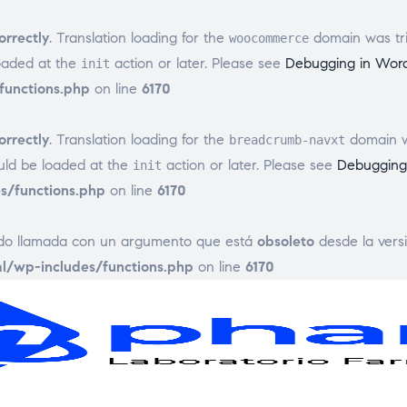
orrectly
. Translation loading for the
domain was trig
woocommerce
loaded at the
action or later. Please see
Debugging in Wor
init
unctions.php
on line
6170
orrectly
. Translation loading for the
domain wa
breadcrumb-navxt
ould be loaded at the
action or later. Please see
Debugging
init
/functions.php
on line
6170
ido llamada con un argumento que está
obsoleto
desde la versi
/wp-includes/functions.php
on line
6170