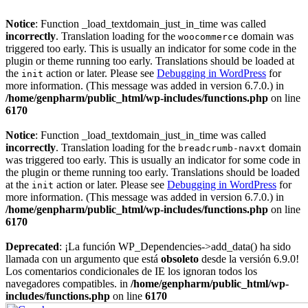
Notice
: Function _load_textdomain_just_in_time was called
incorrectly
. Translation loading for the
domain was
woocommerce
triggered too early. This is usually an indicator for some code in the
plugin or theme running too early. Translations should be loaded at
the
action or later. Please see
Debugging in WordPress
for
init
more information. (This message was added in version 6.7.0.) in
/home/genpharm/public_html/wp-includes/functions.php
on line
6170
Notice
: Function _load_textdomain_just_in_time was called
incorrectly
. Translation loading for the
domain
breadcrumb-navxt
was triggered too early. This is usually an indicator for some code in
the plugin or theme running too early. Translations should be loaded
at the
action or later. Please see
Debugging in WordPress
for
init
more information. (This message was added in version 6.7.0.) in
/home/genpharm/public_html/wp-includes/functions.php
on line
6170
Deprecated
: ¡La función WP_Dependencies->add_data() ha sido
llamada con un argumento que está
obsoleto
desde la versión 6.9.0!
Los comentarios condicionales de IE los ignoran todos los
navegadores compatibles. in
/home/genpharm/public_html/wp-
includes/functions.php
on line
6170